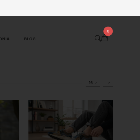
0
ONIA
BLOG
16