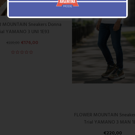
 MOUNTAIN Sneakers Donna
ial YAMANO 3 UNI 1E93
€
176,00
€
220,00
FLOWER MOUNTAIN Sneake
Trial YAMANO 3 MAN 1
€
220,00