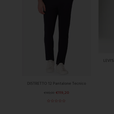
LEVI’
DISTRETTO 12 Pantalone Tecnico
€
119,20
€
149,00