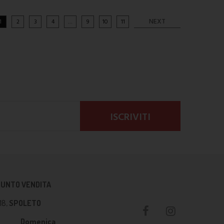
NEXT
1
2
3
4
…
9
10
11
PUNTO VENDITA
18,
SPOLETO
Domenica