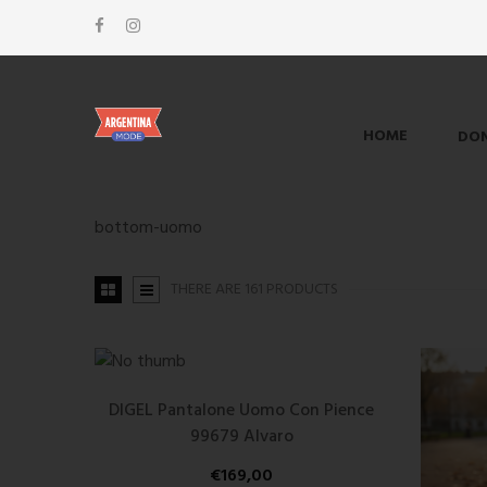
HOME
DO
bottom-uomo
THERE ARE 161 PRODUCTS
DIGEL Pantalone Uomo Con Pience
99679 Alvaro
€
169,00