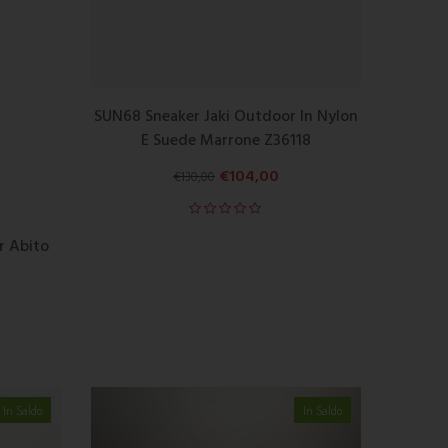
SUN68 Sneaker Jaki Outdoor In Nylon
E Suede Marrone Z36118
€
104,00
€
130,00
r Abito
In Saldo
In Saldo