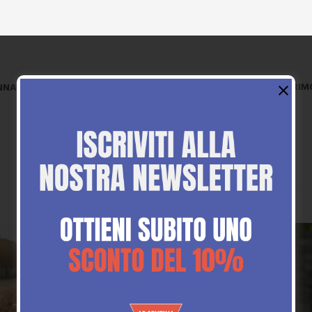
CERIM
NNA
UOMO
BRAND
OUTLET
In Saldo