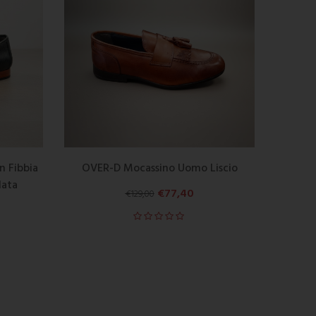
 Fibbia
OVER-D Mocassino Uomo Liscio
lata
€
77,40
€
129,00