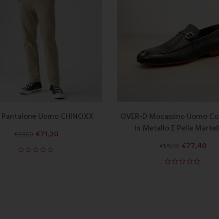
S Pantalone Uomo CHINOXX
OVER-D Mocassino Uomo Con
In Metallo E Pelle Martel
€
71,20
€
89,00
€
77,40
€
129,00